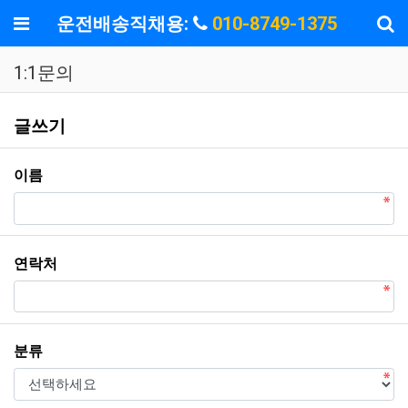
기
메뉴
운전배송직채용:
010-8749-1375
1:1문의
1:1문의 글쓰기
글쓰기
필수
이름
필수
연락처
필수
분류