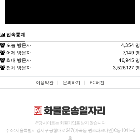
접속통계
오늘 방문자
4,354 명
어제 방문자
7,149 명
최대 방문자
46,945 명
전체 방문자
3,526,127 명
이용약관
문의하기
PC버전
※당 사이트는 회원가입을 받지 않습니다.
주소 : 서울특별시 강서구 공항대로 247 (마곡동, 퀸즈파크나인) C동 1041~6
호