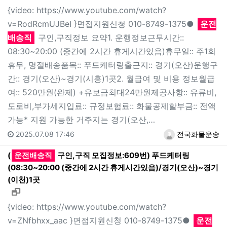
{video: https://www.youtube.com/watch?
v=RodRcmUJBeI }면접지원신청 010-8749-1375●
운전
배송직
구인,구직정보 요약1. 운행정보근무시간::
08:30~20:00 (중간에 2시간 휴게시간있음)휴무일:: 주1회
휴무, 명절배송품목:: 푸드케터링출근지:: 경기(오산)운행구
간:: 경기(오산)~경기(시흥)1곳2. 월급여 및 비용 정보월급
여:: 520만원(완제) +유보금최대24만원제공사항:: 유류비,
도로비,부가세지입료:: 규정보험료:: 화물공제할부금:: 전액
가능* 지원 가능한 거주지는 경기(오산,…
2025.07.08 17:46
전국화물운송
(
운전배송직
구인,구직 모집정보:609번) 푸드케터링
(08:30~20:00 (중간에 2시간 휴게시간있음)/경기(오산)~경기
(이천)1곳
새창으로 보기
{video: https://www.youtube.com/watch?
v=ZNfbhxx_aac }면접지원신청 010-8749-1375●
운전