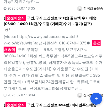
가능* 지원 가능한 …
2025.07.07 13:35
전국화물운송
(
운전배송직
구인,구직 모집정보:611번) 골프백 수거 배송
(06:00~14:00 1회전/수도권 (거래처)수거 ~ 경기(김포)
새창으로 보기
{video: https://www.youtube.com/watch?
v=qlbWbYsJwIg }면접지원신청 010-8749-1375●
운전
배송직
구인,구직정보 요약1. 운행정보근무시간::
06:00~14:00 1회전 퇴근휴무일:: 격주5일근무(토요일격주,
일요일휴무), 공휴일,명절, 하계휴가배송품목:: 골프백 수거
배송출근지:: 수도권(거래처) 수거운행구간 수도권 (거래
처)수거 ~ 경기(김포)2. 월급여 및 비용 정보월급여:: 385
만원 (완제) +유보금최대24만원제공사항:: 유류비,도로비,
부가세지입료:: 규정보험료:: 화물공제할부금…
2025.07.07 13:34
전국화물운송
+
(
운전배송직
구인,구직 모집정보:494번) 비대면푸드배송