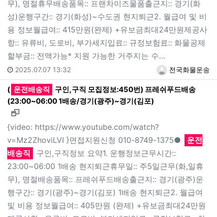
무), 명절휴무배송품목:: 프랜차이즈물품출근지:: 경기(화
성)운행구간:: 경기(화성)~수도권 현지퇴근2. 월급여 및 비
용 정보월급여:: 415만원(완제) +유보금최대24만원제공사
항:: 유류비, 도로비, 부가세지입료:: 규정보험료:: 화물공제
할부금:: 전액가능* 지원 가능한 거주지는 수…
2025.07.07 13:32
전국화물운송
(
운전배송직
구인,구직 모집정보:450번) 프레쉬푸드배송
(23:00~06:00 1배송/경기(광주)~경기(김포)
새창으로 보기
{video: https://www.youtube.com/watch?
v=Mz2ZhoviLVI }면접지원신청 010-8749-1375●
운전
배송직
구인,구직정보 요약1. 운행정보근무시간::
23:00~06:00 1배송 현지퇴근휴무일:: 주5일근무(화,일휴
무), 명절배송품목:: 프레쉬푸드배송출근지:: 경기(광주)운
행구간:: 경기(광주)~경기(김포) 1배송 현지퇴근2. 월급여
및 비용 정보월급여:: 405만원 (완제) +유보금최대24만원