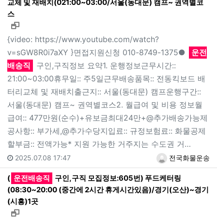
교체 및 재배치(021:00~03:00/서울(동대문) 캠프~ 권역별코
스
새창으로 보기
{video: https://www.youtube.com/watch?
v=sGW8R0i7aXY }면접지원신청 010-8749-1375●
운전
배송직
구인,구직정보 요약1. 운행정보근무시간::
21:00~03:00휴무일:: 주5일근무배송품목:: 전동킥보드 배
터리교체 및 재배치출근지:: 서울(동대문) 캠프운행구간::
서울(동대문) 캠프~ 권역별코스2. 월급여 및 비용 정보월
급여:: 477만원(순수)+유보금최대24만+@추가배송가능제
공사항:: 부가세,@추가수당지입료:: 규정보험료:: 화물공제
할부금:: 전액가능* 지원 가능한 거주지는 수도권 거…
2025.07.08 17:47
전국화물운송
(
운전배송직
구인,구직 모집정보:605번) 푸드케터링
(08:30~20:00 (중간에 2시간 휴게시간있음)/경기(오산)~경기
(시흥)1곳
새창으로 보기