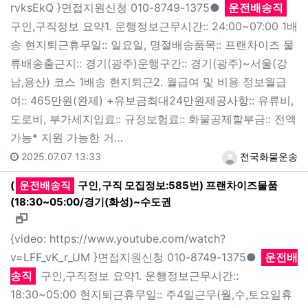
rvksEkQ }면접지원신청 010-8749-1375●
운전배송직
구인,구직정보 요약1. 운행정보근무시간:: 24:00~07:00 1배
송 현지퇴근휴무일:: 일요일, 명절배송품목:: 프랜차이즈 물
류배송출근지:: 경기(광주)운행구간:: 경기(광주)~서울(강
남,용산) 코스 1배송 현지퇴근2. 월급여 및 비용 정보월급
여:: 465만원(완제) +유보금최대24만원제공사항:: 유류비,
도로비, 부가세지입료:: 규정보험료:: 화물공제할부금:: 전액
가능* 지원 가능한 거…
2025.07.07 13:33
전국화물운송
(
운전배송직
구인,구직 모집정보:585번) 프랜차이즈물품
(18:30~05:00/경기(화성)~수도권
새창으로 보기
{video: https://www.youtube.com/watch?
v=LFF_vK_r_UM }면접지원신청 010-8749-1375●
운전배
송직
구인,구직정보 요약1. 운행정보근무시간::
18:30~05:00 현지퇴근휴무일:: 주4일근무(월,수,토요일휴