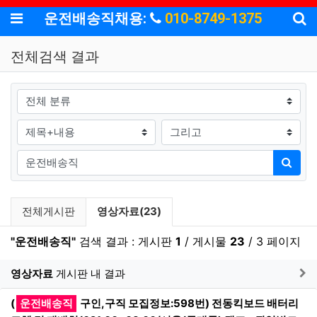
기
메뉴
운전배송직채용:
010-8749-1375
전체검색 결과
그룹
검색조건
검색방법
검색어
검색
검색 게시판 목록
현재 게시판
전체게시판
영상자료(23)
"운전배송직"
검색 결과 : 게시판
1
/ 게시물
23
/ 3 페이지
게
영상자료
게시판 내 결과
(
운전배송직
구인,구직 모집정보:598번) 전동킥보드 배터리