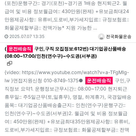
(포천)운행구간:: 경기(포천)~경기권 1배송 현지퇴근2. 월
급여 및 비용 정보월급여:: 430만원(완제) +유보금최대24
만원제공사항:: 유류비,도로비,부가세지입료:: 규정보험료::
화물공제할부금:: 전액가능* 지원 가능한 …
2025.07.07 13:35
전국화물운송
(
운전배송직
구인,구직 모집정보:612번) 대기업공산품배송
(08:00~17:00/인천(연수구)~수도권(서부권)
새창으로 보기
{video: https://www.youtube.com/watch?v=a-TFgMIg-
lw }면접지원신청 010-8749-1375●
운전배송직
구인,구
직정보 요약1. 운행정보근무시간:: 08:00~17:00 현지퇴근
휴무일:: 주5일근무(토,일휴무), 명절, 하계휴가, 국경일배송
품목:: 대기업공산품배송출근지:: 인천(연수구)운행구간::
인천(연수구)~수도권(서부권)2. 월급여 및 비용 정보월급
여:: 450만원(완제) +유보금최대35만원제공사항:: 유류비,
도로비,부가세지입료:: 규정보험료:: 화물공제할부금:: 전액