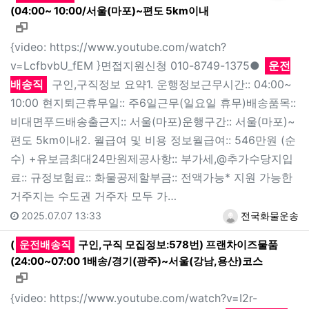
(04:00~ 10:00/서울(마포)~편도 5km이내
새창으로 보기
{video: https://www.youtube.com/watch?
v=LcfbvbU_fEM }면접지원신청 010-8749-1375●
운전
배송직
구인,구직정보 요약1. 운행정보근무시간:: 04:00~
10:00 현지퇴근휴무일:: 주6일근무(일요일 휴무)배송품목::
비대면푸드배송출근지:: 서울(마포)운행구간:: 서울(마포)~
편도 5km이내2. 월급여 및 비용 정보월급여:: 546만원 (순
수) +유보금최대24만원제공사항:: 부가세,@추가수당지입
료:: 규정보험료:: 화물공제할부금:: 전액가능* 지원 가능한
거주지는 수도권 거주자 모두 가…
2025.07.07 13:33
전국화물운송
(
운전배송직
구인,구직 모집정보:578번) 프랜차이즈물품
(24:00~07:00 1배송/경기(광주)~서울(강남,용산)코스
새창으로 보기
{video: https://www.youtube.com/watch?v=I2r-