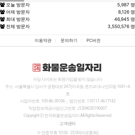
오늘 방문자
5,987 명
어제 방문자
8,126 명
최대 방문자
46,945 명
전체 방문자
3,550,576 명
이용약관
문의하기
PC버전
※당 사이트는 회원가입을 받지 않습니다.
주소 : 서울특별시 강서구 공항대로 247 (마곡동, 퀸즈파크나인) C동 1041~6
호
사업자번호 : 109-86-30106
법인번호 : 110111-4617142
직업정보제공사업신고번호 : J1204020190007
Copyright ⓒ 전국화물운송일자리 All Rights Reserved.
고객센터
※ 연중무휴 10:00 - 23:00(바로통화)