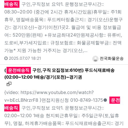
배송직
구인,구직정보 요약1. 운행정보근무시간::
08:30~20:00 (중간에 2시간 휴게시간있음)휴무일:: 주1회
휴무, 명절배송품목:: 푸드케터링출근지:: 경기(오산)운행구
간:: 경기(오산)~경기(이천)1곳2. 월급여 및 비용 정보월급
여:: 520만원(완제) +유보금최대24만원제공사항:: 유류비,
도로비,부가세지입료:: 규정보험료:: 화물공제할부금:: 전액
가능* 지원 가능한 거주지는 경기(오산,…
2025.07.07 18:21
전국화물운송
(
운전배송직
구인,구직 모집정보:610번) 푸드식재료배송
(02:00~12:00 1배송/경기(포천)~경기권
새창으로 보기
{video: https://www.youtube.com/watch?
v=bEcLBNrzrF8 }면접지원신청 010-8749-1375●
운전
배송직
구인,구직정보 요약1. 운행정보근무시간::
02:00~12:00 1배송 현지퇴근휴무일:: 주5일근무(토,일휴
무), 명절, 하계휴가배송품목:: 푸드식재료배송출근지:: 경기