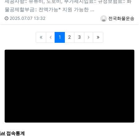
제공사항:: 유류비, 도로비, 부가세지입료:: 규정보험료:: 화
물공제할부금:: 전액가능* 지원 가능한 …
2025.07.07 13:32
전국화물운송
(current)
(last)
1
2
3
접속통계