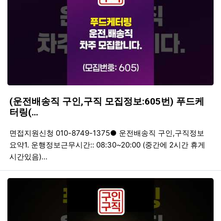
(운전배송직 구인,구직 모집정보:605번) 푸드케
터링(…
등록일
조회
등
면접지원신청 010-8749-1375● 운전배송직 구인,구직정보
요약1. 운행정보근무시간:: 08:30~20:00 (중간에 2시간 휴게
시간있음)…