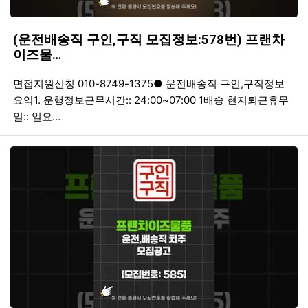
(운전배송직 구인,구직 모집정보:578번) 프랜차
이즈물…
등록일
조회
등
면접지원신청 010-8749-1375● 운전배송직 구인,구직정보
요약1. 운행정보근무시간:: 24:00~07:00 1배송 현지퇴근휴무
일:: 일요…