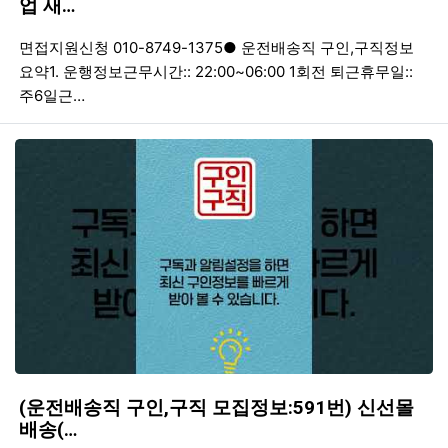
업 새…
등록일
조회
등
면접지원신청 010-8749-1375● 운전배송직 구인,구직정보
요약1. 운행정보근무시간:: 22:00~06:00 1회전 퇴근휴무일::
주6일근…
(운전배송직 구인,구직 모집정보:591번) 신선몰
배송(…