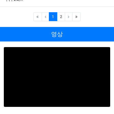
(current)
(last)
1
2
영상