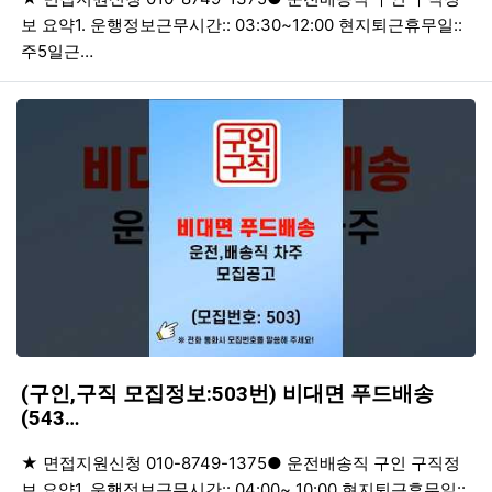
보 요약1. 운행정보근무시간:: 03:30~12:00 현지퇴근휴무일::
주5일근…
(구인,구직 모집정보:503번) 비대면 푸드배송
(543…
등록일
조회
등
★ 면접지원신청 010-8749-1375● 운전배송직 구인 구직정
보 요약1. 운행정보근무시간:: 04:00~ 10:00 현지퇴근휴무일::