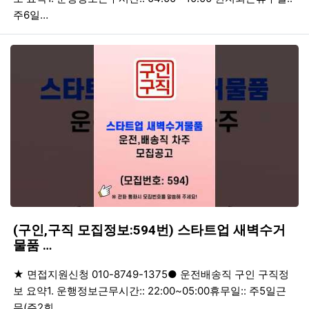
주6일…
(구인,구직 모집정보:594번) 스타트업 새벽수거
물품 …
등록일
조회
등
★ 면접지원신청 010-8749-1375● 운전배송직 구인 구직정
보 요약1. 운행정보근무시간:: 22:00~05:00휴무일:: 주5일근
무(주2회…