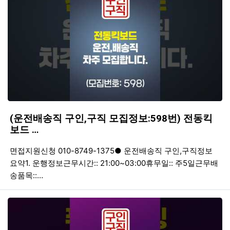
(운전배송직 구인,구직 모집정보:598번) 전동킥
보드 …
등록일
조회
등
면접지원신청 010-8749-1375● 운전배송직 구인,구직정보
요약1. 운행정보근무시간:: 21:00~03:00휴무일:: 주5일근무배
송품목::…