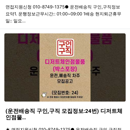
등록일
조회
등
면접지원신청 010-8749-1375● 운전배송직 구인,구직정보
요약1. 운행정보근무시간:: 01:00~09:00 1배송 현지퇴근휴무
일:: 일요…
(운전배송직 구인,구직 모집정보:24번) 디저트체
인점물…
등록일
조회
등
★ 면접지원신청 010-8749-1375● 운전배송직 구인 구직정