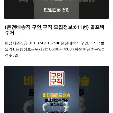
(운전배송직 구인,구직 모집정보:611번) 골프백
수거…
등록일
조회
등
면접지원신청 010-8749-1375● 운전배송직 구인,구직정보
요약1. 운행정보근무시간:: 06:00~14:00 1회전 퇴근휴무일::
격주5일…