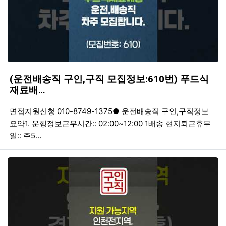
(운전배송직 구인,구직 모집정보:610번) 푸드식
재료배…
등록일
조회
등
면접지원신청 010-8749-1375● 운전배송직 구인,구직정보
요약1. 운행정보근무시간:: 02:00~12:00 1배송 현지퇴근휴무
일:: 주5…