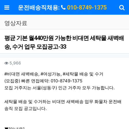
기
메뉴
운전배송직채용:
010-8749-1375
영상자료
평균 기본 월440만원 가능한 비대면 세탁물 새벽배
송, 수거 업무 모집공고-33
작성자 정보
작성
작
컨텐츠 정보
조회
5,966
본문
#비대면 새벽배송, #여성가능, #세탁물 배송 및 수거
(모집중) 빠른 면접예약: 010-8749-1375
모집 거주지는 서울(성동구) 인근 거주자 모두 가능합니다.
세탁물 배송 및 수거하는 비대면 새벽배송 업무 화물차 운전배
송직 모집 공고입니다.