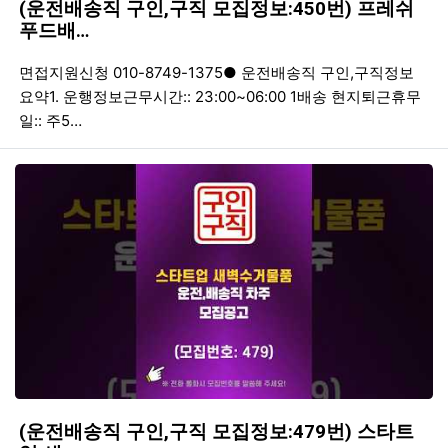
(운전배송직 구인,구직 모집정보:450번) 프레쉬
푸드배…
등록일
조회
등
면접지원신청 010-8749-1375● 운전배송직 구인,구직정보
요약1. 운행정보근무시간:: 23:00~06:00 1배송 현지퇴근휴무
일:: 주5…
(운전배송직 구인,구직 모집정보:479번) 스타트