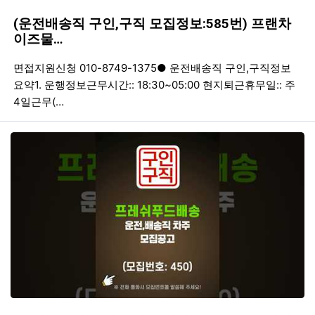
(운전배송직 구인,구직 모집정보:585번) 프랜차
이즈물…
등록일
조회
등
면접지원신청 010-8749-1375● 운전배송직 구인,구직정보
요약1. 운행정보근무시간:: 18:30~05:00 현지퇴근휴무일:: 주
4일근무(…