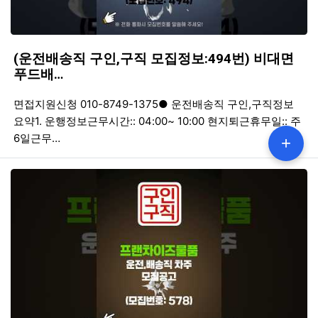
(운전배송직 구인,구직 모집정보:494번) 비대면
푸드배…
등록일
조회
등
면접지원신청 010-8749-1375● 운전배송직 구인,구직정보
요약1. 운행정보근무시간:: 04:00~ 10:00 현지퇴근휴무일:: 주
6일근무…
+