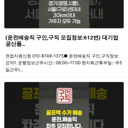
(운전배송직 구인,구직 모집정보:612번) 대기업
공산품…
등록일
조회
등
면접지원신청 010-8749-1375● 운전배송직 구인,구직정보
요약1. 운행정보근무시간:: 08:00~17:00 현지퇴근휴무일:: 주5
일근무(…