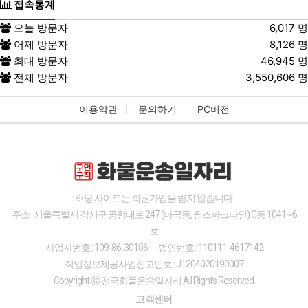
접속통계
오늘 방문자
6,017 명
어제 방문자
8,126 명
최대 방문자
46,945 명
전체 방문자
3,550,606 명
이용약관
문의하기
PC버전
※당 사이트는 회원가입을 받지 않습니다.
주소 : 서울특별시 강서구 공항대로 247 (마곡동, 퀸즈파크나인) C동 1041~6
호
사업자번호 : 109-86-30106
법인번호 : 110111-4617142
직업정보제공사업신고번호 : J1204020190007
Copyright ⓒ 전국화물운송일자리 All Rights Reserved.
고객센터