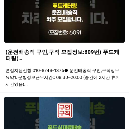
(운전배송직 구인,구직 모집정보:609번) 푸드케
터링(…
등록일
조회
등
면접지원신청 010-8749-1375● 운전배송직 구인,구직정보
요약1. 운행정보근무시간:: 08:30~20:00 (중간에 2시간 휴게
시간있음)…