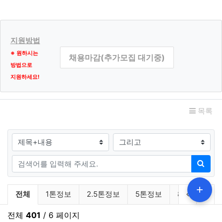
서비스 제공, 콘텐츠 제공, 맞춤서비스 제공, 본인인증, 연령
인증, 기타 입력 등 목적
마케팅 및 광고에의 활용
신규 서비스 개발 및 맞춤 서비스 제공, 이벤트 및 광고성 정
지원방법
보 제공 및 참여기회 제공, 인구통계학적 특성에 따른 서비
※ 원하시는
채용마감(추가모집 대기중)
스 제공 및 광고 게재, 서비스의 유효성 확인, 접속빈도 파악
방법으로
또는 회원의 서비스 이용에 대한 통계 등 목적
지원하세요!
제2조. 수집하는 개인정보의 항목 및
관련자료
수집 방법
목록
수집하는 개인정보의 항목
검색대상
① 폼메일 문의
[필수항목] 이름, 이메일, 휴대전화번호
검색어
검색
② 서비스 이용 또는 업무처리과정에서 자동으로 생성되어
+
채용일자리 분류 목록
수집되는 정보
이전 분류
다음
전체
1톤정보
2.5톤정보
5톤정보
8톤이상
[필수항목] 접속 IP 정보, 쿠키(Cookie), 서비스 이용 기
록, 접속 로그
전체
401
/ 6 페이지
[선택항목] 고객만족도 설문조사에 의한 항목별 응답기