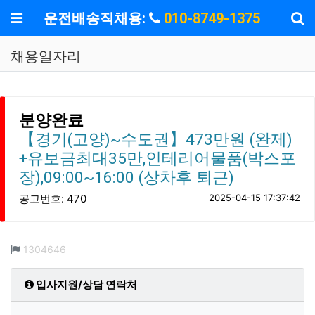
기
메뉴
운전배송직채용:
010-8749-1375
채용일자리
분양완료
【경기(고양)~수도권】473만원 (완제)
+유보금최대35만,인테리어물품(박스포
장),09:00~16:00 (상차후 퇴근)
공고번호: 470
2025-04-15 17:37:42
컨텐츠 정보
조회
1304646
입사지원/상담 연락처