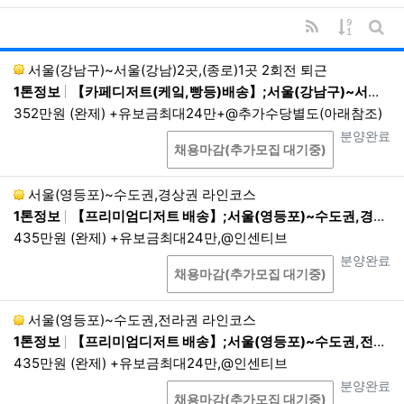
록
RSS
게시물 
③ 기타
게시
서울(강남구)~서울(강남)2곳,(종로)1곳 2회전 퇴근
부가서비스 및 맞춤서비스 이용 시 또는 이벤
1톤정보
【카페디저트(케잌,빵등)배송】;서울(강남구)~서울(강남)2곳,(종로)1곳 2회전 퇴근 ;08:00~16:00 2회전 퇴근
트 응모과정에서 회원가입 시 수집하지 않았던
개인정보를 추가로 수집할 때에 회사는 해당
352만원 (완제) +유보금최대24만+@추가수당별도(아래참조)
항목을 이용자들에게 고지하고 별도로 동의를
상담
진행상태
분양완료
채용마감(추가모집 대기중)
받아 업무를 처리합니다.
개인정보의 수집방법
서울(영등포)~수도권,경상권 라인코스
1톤정보
【프리미엄디저트 배송】;서울(영등포)~수도권,경상권 라인코스;22:00~08:00 현지퇴근
홈페이지, 상담게시판을 통한 회원가입 등 온라인
435만원 (완제) +유보금최대24만,@인센티브
상에서의 수집, 전화, 회사 내에서의 서면 양식 신
상담
진행상태
분양완료
청서 등을 통한 오프라인에서의 수집, 이메일, 이
채용마감(추가모집 대기중)
벤트 응모 등을 통한 수집
본인확인기관 또는 제휴사로부터 제공 등
서울(영등포)~수도권,전라권 라인코스
생성정보 수집 툴을 통한 수집
1톤정보
【프리미엄디저트 배송】;서울(영등포)~수도권,전라권 라인코스;22:00~08:00 현지퇴근
435만원 (완제) +유보금최대24만,@인센티브
상담
진행상태
분양완료
제3조. 개인정보의 보유 및 이용 기간
채용마감(추가모집 대기중)