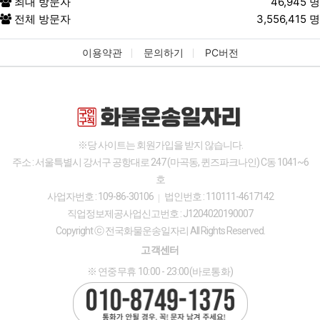
최대 방문자
46,945 명
②
이용자 개인정보의 이용 및 제3자 제공
전체 방문자
3,556,415 명
현황
③
회사에 개인정보 수집 이용 제공 등의 동
이용약관
문의하기
PC버전
의를 한 현황
3.
이용자가 개인정보의 오류 등에 대한 정정 또는 삭
제를 요구한 경우에는 회사는 정정 또는 삭제를 완료
할 때까지 당해 개인정보를 이용하거나 제공하지 않
습니다.
※당 사이트는 회원가입을 받지 않습니다.
4.
이용자는 개인정보의 열람 등 청구를 아래의 부서
주소 : 서울특별시 강서구 공항대로 247 (마곡동, 퀸즈파크나인) C동 1041~6
에 할 수 있습니다. 이용자의 개인정보 열람 등 청구
호
업무가 신속하게 처리되도록 노력하겠습니다.
사업자번호 : 109-86-30106
법인번호 : 110111-4617142
<개인정보 열람 관련 문의>
직업정보제공사업신고번호 : J1204020190007
담당부서
고객센터
Copyright ⓒ 전국화물운송일자리 All Rights Reserved.
대표번호
010-8749-1375
고객센터
이메일
{{4}}
※ 연중무휴 10:00 - 23:00(바로통화)
개인정보 열람 관련 문의 내용표