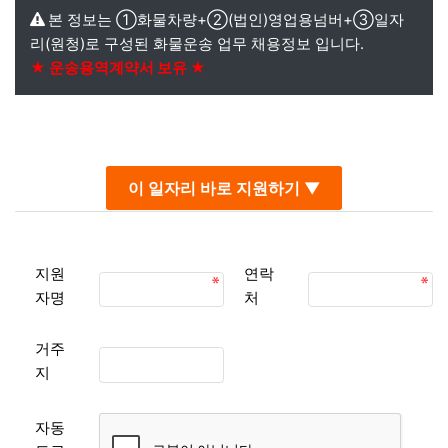
본 정보는 ①화물차량+②(법인)영업용넘버+③일자
리(원청)로 구성된 화물운송 업무 채용정보 입니다.
★ 운송용역계약서 보유 ★
본문
이 일자리 바로 지원하기 ▼
지원
연락
자명
처
거주
지
자동