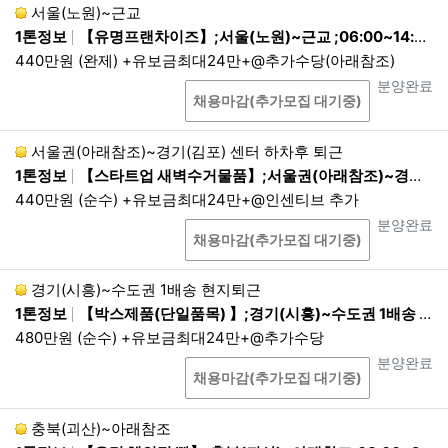
서울(노원)~근교
4.
관련 법령에 그 근거가 없더라도, 회사의 중대한 손
1톤정보
【유명프랜차이즈】;서울(노원)~근교 ;06:00~14:30
실을 예방하거나, 범죄 및 소송 등을 위해 보관해야
440만원 (완제) +유보금최대24만+@추가수당(아래참조)
하는 경우 회사방침에 따라 보관할 수 있습니다. 단
상담
진행상태
분양완료
그 목적을 달성하기 위한 최소한의 기간 및 항목만 보
채용마감(추가모집 대기중)
관합니다.
서울권(아래참조)~경기(김포) 센터 하차후 퇴근
<보관정보/보존기간>
1톤정보
【스타트업 새벽수거물품】;서울권(아래참조)~경기(김포) 센터 하차후 퇴근;22:00~05:00
이용약관에 따라 자격이 상실 된 회원정보 :
440만원 (순수) +유보금최대24만+@인센티브 추가
5년
상담
진행상태
분양완료
제4조. 개인정보의 제3자 제공
채용마감(추가모집 대기중)
1.
회사는 이용자의 개인정보를 원칙적으로 외부에 제
경기(시흥)~수도권 1배송 현지퇴근
공하지 않습니다. 다만, 아래 각 호와 같이 법률에 특
1톤정보
【박스제품(단일품목) 】;경기(시흥)~수도권 1배송 현지퇴근;21:00~04:00 1배송 현지퇴근
별한 규정이 있는 경우나 법령상 의무를 준수하기 위
480만원 (순수) +유보금최대24만+@추가수당
해 불가피한 경우에는 예외로 합니다. 회사는 개인정
상담
진행상태
분양완료
보를 목적 외로 제3자에게 제공할 때에는 개인정보를
채용마감(추가모집 대기중)
제공받는 자가 개인정보를 안전하게 처리하도록 이용
목적, 이용방법 등에 일정한 제한을 가하거나 안정성
충북(괴산)~아래참조
확보를 위해 필요한 조치를 마련하도록 요청합니다.