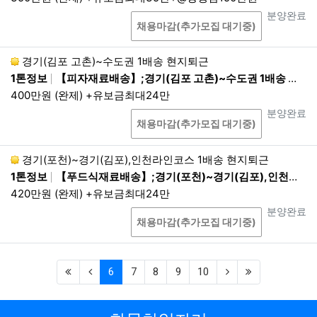
3.
제3자 제공동의 철회는 서울밝은세상안과(02-344
상담
진행상태
분양완료
3-0880), 부산밝은세상안과(051-805-1100)으로 요
채용마감(추가모집 대기중)
청 가능하며, 동의 철회 시 즉시 폐기됩니다.
제5조. 개인정보의 파기 절차 및 방법
경기(김포 고촌)~수도권 1배송 현지퇴근
1톤정보
【피자재료배송】;경기(김포 고촌)~수도권 1배송 현지퇴근;08:00~17:00 1배송 현지퇴근
회사는 개인정보의 수집 및 이용목적이 달성되거나 보유기간
400만원 (완제) +유보금최대24만
만료 시 해당 개인정보를 파기합니다. 파기절차 및 방법은 다음
상담
진행상태
분양완료
과 같습니다. 단, 다른 법령에 의하여 해당 개인정보를 보존하
채용마감(추가모집 대기중)
여야 하는 경우는 예외로 합니다.
파기절차
경기(포천)~경기(김포),인천라인코스 1배송 현지퇴근
이용자가 입력한 정보는 목적 달성 후 별도의 데이터베이스
1톤정보
【푸드식재료배송】;경기(포천)~경기(김포),인천라인코스 1배송 현지퇴근;04:00~13:00 1배송 현지퇴근
에 옮겨져(종이의 경우 별도의 서류) 내부 방침 및 기타 관련
420만원 (완제) +유보금최대24만
법령에 따라 일정기간 저장된 후 혹은 즉시 파기됩니다. 이
상담
진행상태
분양완료
때, 데이터베이스로 옮겨진 개인정보는 법령에 의한 경우가
채용마감(추가모집 대기중)
아니고서는 다른 목적으로 이용되지 않습니다.
파기기한
이용자의 개인정보는 해당 보유기간이 경과된 경우에는 보
(first)
(previous)
(current)
(next)
(last)
6
7
8
9
10
유기간의 종료일로부터 5영업일 이내에, 개인정보의 처리
목적 달성, 해당 서비스의 폐지, 사업의 종료 등 그 개인정보
가 불필요하게 되었을 때에는 개인정보의 처리가 불필요한