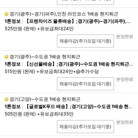
1.
회사는 이용자로부터 개인정보 수집 시에, 동의 받
경기(광주)~경기(파주),인천 라인코스 1배송 현지퇴근
은 기간 내에서 개인정보를 보유 및 이용합니다. 다
만, 관계 법령의 규정에 따라 보존할 필요성이 있는
1톤정보
【프랜차이즈 물류배송】;경기(광주)~경기(파주),인천 라인코스 1배송 현지퇴근;22:00~08:00 1배송 현지퇴근
경우에는 관계법령에 따라 보존합니다.
525만원 (완제) +유보금최대24만
2.
회원의 경우 개인정보의 보유 및 이용 기간은 서비
상담
진행상태
분양완료
채용마감(추가모집 대기중)
스 이용계약 체결시(회원가입시)부터 서비스 이용계
약 해지(탈퇴신청, 직권탈퇴 포함)까지 입니다. 회사
는 다른 법령에서 별도의 기간을 정하고 있거나 고객
경기(광주)~수도권 1배송 현지퇴근
의 요청이 있는 경우를 제외하면, 법령에서 정의하는
1톤정보
【신선몰배송】;경기(광주)~수도권 1배송 현지퇴근;01:00~09:00 1배송 현지퇴근
기간(1년) 동안 재이용하지 아니하는 회원의 개인정
515만원 (완제) +유보금최대24만+@추가수당
보를 파기합니다. 단, 기간 만료 30일 전까지 개인정
상담
진행상태
분양완료
보가 파기되는 사실과 기간 만료일 및 해당 개인정보
채용마감(추가모집 대기중)
의 항목을 이메일·전화 또는 이와 유사한 방법 중 어
느 하나의 방법으로 회원에게 알립니다.
경기(고양)~수도권 1배송 현지퇴근
3.
관련 법령에 의한 개인정보 보유 기간은 다음과 같
1톤정보
【글로벌K푸드 배송】;경기(고양)~수도권 1배송 현지퇴근;21:00~03:00 1배송 현지퇴근
습니다.
505만원 (완제) +유보금최대35만
상담
진행상태
분양완료
<보관정보/보존기간>
채용마감(추가모집 대기중)
표시/광고에 관한 기록 : 6개월
컴퓨터통신 또는 인터넷 접속자료 : 3개월