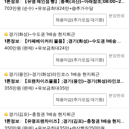
1톤정보
【유명 체인점 빵】;충북(괴산)~아래참조;08:00~21:00 1배송 현지퇴근
①
이용자들이 사전에 동의한 경우
703만원 (순수) +유보금최대24만+@추가수당
②
정보통신망법, 전기통신사업법, 신용정
상담
진행상태
분양완료
보의 이용 및 보호에 관한 법률 등에서의 다
채용마감(추가모집 대기중)
른 법령에 근거규정이 있는 경우
③
통계 작성, 학술연구, 시장 조사, 정보 제
경기(화성)~수도권 1배송 현지퇴근
공 및 공지 안내 메일 발송의 경우로서 특정
1톤정보
【카페베이커리 물품】;경기(화성)~수도권 1배송 현지퇴근;07:00~17:00 1배송 현지퇴근
개인을 식별할 수 없는 형태로 제공되는 경
400만원 (완제) +유보금최대24만
우
상담
진행상태
분양완료
채용마감(추가모집 대기중)
④
정보주체 또는 그 법정대리인이 의사표
시를 할 수 없는 상태에 있거나 주소불명 등
으로 사전동의를 받을 수 없는 경우로서 정
경기(용인)~경기(화성)라인코스 1배송 현지퇴근
보주체 또는 제3자의 급박한 생명, 신체, 재
1톤정보
【프랜차이즈물품】;경기(용인)~경기(화성)라인코스 1배송 현지퇴근;22:00~05:00 1배송 현지퇴근
산의 이익을 위해 필요한 경우
355만원 (완제) +유보금최대35만
⑤
범죄의 수사와 공소제기 및 유지, 법원의
상담
진행상태
분양완료
채용마감(추가모집 대기중)
재판업무 및 형 집행을 위해 필요한 경우로
서 적법한 절차를 거친 경우
경기(김포)~충청권 1배송 현지퇴근
2.
제3자 제공기관이 발생 할 경우 별도 동의를 통해
1톤정보
【유명프랜차이즈】;경기(김포)~충청권 1배송 현지퇴근;21:00~06:00 1배송 현지퇴근
진행됩니다.
350만원 (완제) +유보금최대35만+@상행짐150만원