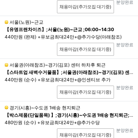
상담
진행상태
분양완료
채용마감(추가모집 대기중)
서울(노원)~근교
【유명프랜차이즈】;서울(노원)~근교 ;06:00~14:30
440만원 (완제) +유보금최대24만+@추가수당(아래참조)
상담
진행상태
분양완료
채용마감(추가모집 대기중)
서울권(아래참조)~경기(김포) 센터 하차후 퇴근
【스타트업 새벽수거물품】;서울권(아래참조)~경기(김포) 센터 하차후 퇴근;22:00~05:00
440만원 (순수) +유보금최대24만+@인센티브 추가
상담
진행상태
분양완료
채용마감(추가모집 대기중)
경기(시흥)~수도권 1배송 현지퇴근
【박스제품(단일품목) 】;경기(시흥)~수도권 1배송 현지퇴근;21:00~04:00 1배송 현지퇴근
480만원 (순수) +유보금최대24만+@추가수당
상담
진행상태
분양완료
채용마감(추가모집 대기중)