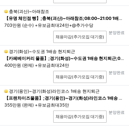
충북(괴산)~아래참조
【유명 체인점 빵】;충북(괴산)~아래참조;08:00~21:00 1배송 현지퇴근
703만원 (순수) +유보금최대24만+@추가수당
상담
진행상태
분양완료
채용마감(추가모집 대기중)
경기(화성)~수도권 1배송 현지퇴근
【카페베이커리 물품】;경기(화성)~수도권 1배송 현지퇴근;07:00~17:00 1배송 현지퇴근
400만원 (완제) +유보금최대24만
상담
진행상태
분양완료
채용마감(추가모집 대기중)
경기(용인)~경기(화성)라인코스 1배송 현지퇴근
【프랜차이즈물품】;경기(용인)~경기(화성)라인코스 1배송 현지퇴근;22:00~05:00 1배송 현지퇴근
355만원 (완제) +유보금최대35만
상담
진행상태
분양완료
채용마감(추가모집 대기중)