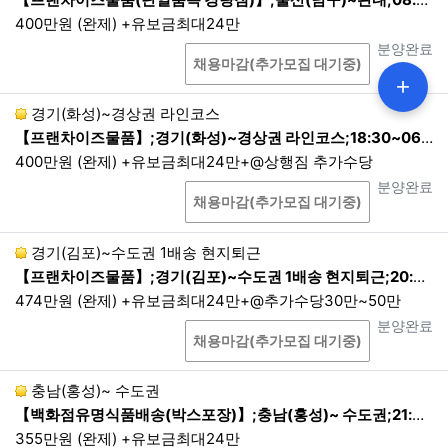
400만원 (완제) +유보금최대24만
상담
진행상태
분양완료
채용마감(추가모집 대기중)
+
경기(화성)~경상권 라인코스
【프랜차이즈물품】;경기(화성)~경상권 라인코스;18:30~06:00 1배송 현지퇴근
400만원 (완제) +유보금최대24만+@상행짐 추가수당
상담
진행상태
분양완료
채용마감(추가모집 대기중)
경기(김포)~수도권 1배송 현지퇴근
【프랜차이즈물품】;경기(김포)~수도권 1배송 현지퇴근;20:00~06:00 1배송 현지퇴근
474만원 (완제) +유보금최대24만+@추가수당30만~50만
상담
진행상태
분양완료
채용마감(추가모집 대기중)
충남(홍성)~ 수도권
【백화점유명식품배송(박스포장)】;충남(홍성)~ 수도권;21:00~05:00 1배송 현지퇴근
355만원 (완제) +유보금최대24만