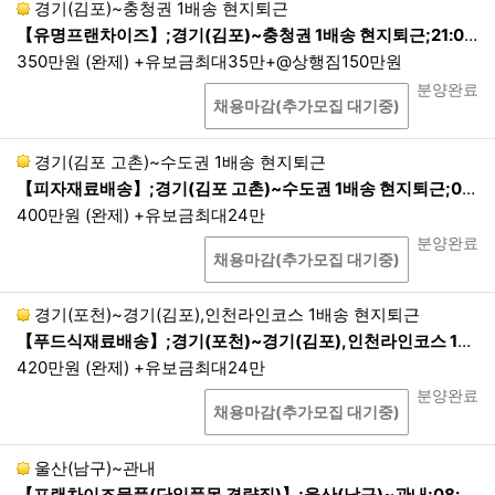
경기(김포)~충청권 1배송 현지퇴근
【유명프랜차이즈】;경기(김포)~충청권 1배송 현지퇴근;21:00~06:00 1배송 현지퇴근
350만원 (완제) +유보금최대35만+@상행짐150만원
상담
진행상태
분양완료
채용마감(추가모집 대기중)
경기(김포 고촌)~수도권 1배송 현지퇴근
【피자재료배송】;경기(김포 고촌)~수도권 1배송 현지퇴근;08:00~17:00 1배송 현지퇴근
400만원 (완제) +유보금최대24만
상담
진행상태
분양완료
채용마감(추가모집 대기중)
경기(포천)~경기(김포),인천라인코스 1배송 현지퇴근
【푸드식재료배송】;경기(포천)~경기(김포),인천라인코스 1배송 현지퇴근;04:00~13:00 1배송 현지퇴근
420만원 (완제) +유보금최대24만
상담
진행상태
분양완료
채용마감(추가모집 대기중)
울산(남구)~관내
【프랜차이즈물품(단일품목 경량짐)】;울산(남구)~관내;08:00~16(17):00