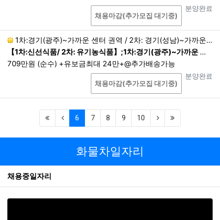
상담
진행상태
분양완료
채용마감(추가모집 대기중)
1차:경기(광주)~가까운 센터 권역 / 2차: 경기(성남)~가까운 센터 권역 현지퇴근
【1차:신선식품/ 2차: 유기농식품】;1차:경기(광주)~가까운 센터 권역 / 2차: 경기(성남)~가까운 센터 권역 현지퇴근;1차 :18:00~24:00 / 2차:01:00~06:0…
709만원 (순수) +유보금최대 24만+@추가배송가능
상담
진행상태
분양완료
채용마감(추가모집 대기중)
(first)
(previous)
(current)
(next)
(last)
6
7
8
9
10
화물차일자리
채용중일자리