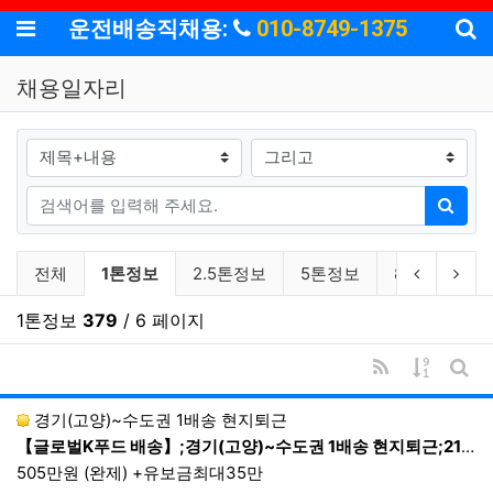
기
메뉴
운전배송직채용:
010-8749-1375
채용일자리
검색대상
검색어
검색
채용일자리 분류 목록
현재 분류
이전 분류
다음
전체
1톤정보
2.5톤정보
5톤정보
8톤이상
1톤정보
379
/ 6 페이지
RSS
게시물 
게시
경기(고양)~수도권 1배송 현지퇴근
【글로벌K푸드 배송】;경기(고양)~수도권 1배송 현지퇴근;21:00~03:00 1배송 현지퇴근
505만원 (완제) +유보금최대35만