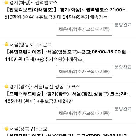
경기(화성)~ 권역별코스
【전동킥보드(아래참조)】;경기(화성)~ 권역별코스;21:00~03:00
510만원 (순수) +유보금최대 24만+@추가배송가능
상담
진행상태
분양완료
채용마감(추가모집 대기중)
서울(영등포구)~근교
【유명프랜차이즈】;서울(영등포구)~근교;06:00~15:00 현지퇴근
440만원 (완제) +@추가수당(아래참조)
상담
진행상태
분양완료
채용마감(추가모집 대기중)
경기(광주)~서울(광진,성동구) 코스
【프레쉬푸드배송】;경기(광주)~서울(광진,성동구) 코스;24:00~07:00 1배송 현지퇴근
465만원 (완제) +유보금최대24만
상담
진행상태
분양완료
채용마감(추가모집 대기중)
서울(강북구)~근교
【유명프랜차이즈】;서울(강북구)~근교;07:00~16:00 1일 2회전