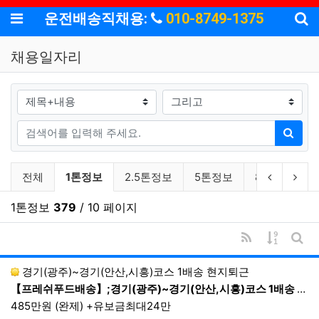
기
메뉴
운전배송직채용:
010-8749-1375
채용일자리
검색대상
검색어
검색
채용일자리 분류 목록
현재 분류
이전 분류
다음
전체
1톤정보
2.5톤정보
5톤정보
8톤이상
1톤정보
379
/ 10 페이지
RSS
게시물 
게시
경기(광주)~경기(안산,시흥)코스 1배송 현지퇴근
【프레쉬푸드배송】;경기(광주)~경기(안산,시흥)코스 1배송 현지퇴근;24:00~08:00 1배송 현지퇴근
485만원 (완제) +유보금최대24만