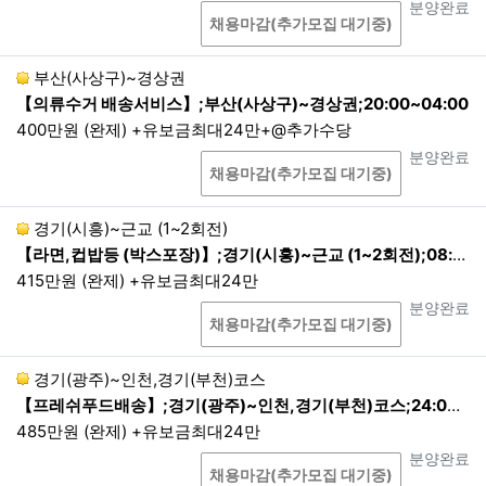
상담
진행상태
분양완료
채용마감(추가모집 대기중)
부산(사상구)~경상권
【의류수거 배송서비스】;부산(사상구)~경상권;20:00~04:00
400만원 (완제) +유보금최대24만+@추가수당
상담
진행상태
분양완료
채용마감(추가모집 대기중)
경기(시흥)~근교 (1~2회전)
【라면,컵밥등 (박스포장)】;경기(시흥)~근교 (1~2회전);08:00~17:00
415만원 (완제) +유보금최대24만
상담
진행상태
분양완료
채용마감(추가모집 대기중)
경기(광주)~인천,경기(부천)코스
【프레쉬푸드배송】;경기(광주)~인천,경기(부천)코스;24:00~08:00 1배송 현지퇴근
485만원 (완제) +유보금최대24만
상담
진행상태
분양완료
채용마감(추가모집 대기중)