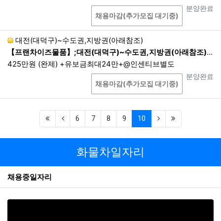
상담
진행상태
분양완료
채용마감(추가모집 대기중)
대전(대덕구)~수도권,지방권(아래참조)
【프랜차이즈물품】;대전(대덕구)~수도권,지방권(아래참조);08:00 ~16:00 1배송 현지퇴근
425만원 (완제) +유보금최대24만+@인센티브별도
상담
진행상태
분양완료
채용마감(추가모집 대기중)
(first)
(previous)
(current)
(next)
(last)
6
7
8
9
10
화물차일자리
채용중일자리