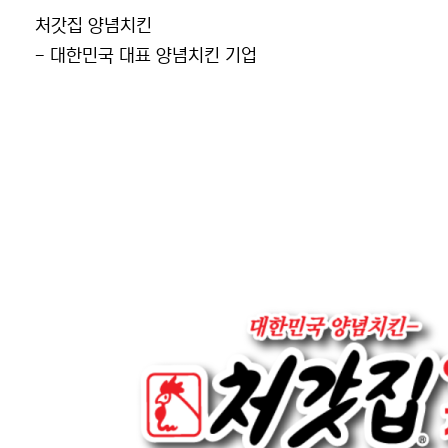
본문
처갓집 양념치킨
- 대한민국 대표 양념치킨 기업