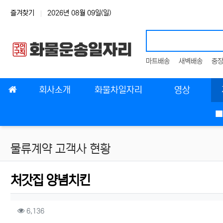
상단 네비
즐겨찾기
2026년 08월 09일(일)
마트배송
새벽배송
중
메인 메뉴
회사소개
화물차일자리
영상
■
물류계약 고객사 현황
처갓집 양념치킨
작성자 정보
작성
컨텐츠 정보
조회
6,136