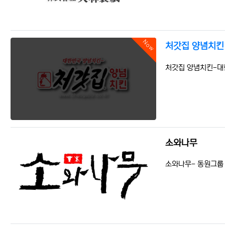
Now
처갓집 양념치킨
등록일
조회
처갓집 양념치킨-대
소와나무
등록일
조회
소와나무- 동원그룹