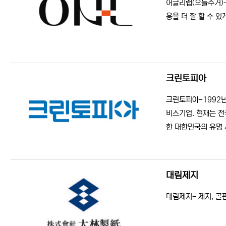
어글리랩(오늘수거)-
용을 더 잘 할 수 
크린토피아
등록일
조회
크린토피아-1992
비스기업. 현재는 전
한 대한민국의 유명
대림제지
등록일
조회
대림제지- 제지, 골