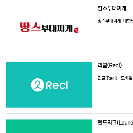
땅스부대찌개
등록일
조회
땅스부대찌개-대한민
리클(Recl)
등록일
조회
리클(Recl)- 모바
런드리고(Laund
등록일
조회