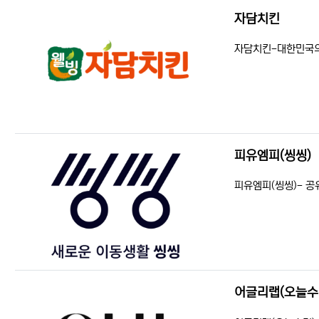
자담치킨
등록일
조회
자담치킨-대한민국의
피유엠피(씽씽)
등록일
조회
피유엠피(씽씽)- 공
어글리랩(오늘수
등록일
조회