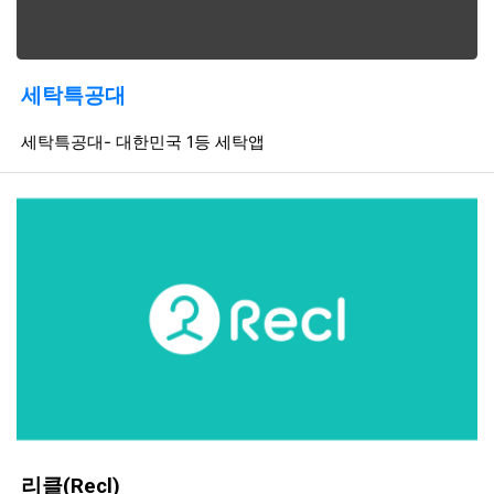
세탁특공대
등록일
조회
등
세탁특공대- 대한민국 1등 세탁앱
리클(Recl)