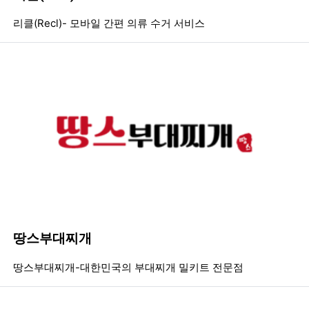
등록일
조회
등
리클(Recl)- 모바일 간편 의류 수거 서비스
땅스부대찌개
등록일
조회
등
땅스부대찌개-대한민국의 부대찌개 밀키트 전문점