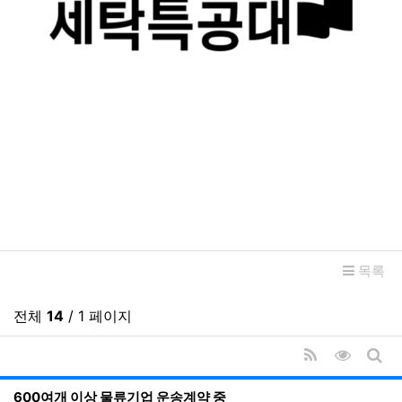
관련자료
목록
전체
14
/ 1 페이지
RSS
조회순 
게시
600여개 이상 물류기업 운송계약 중