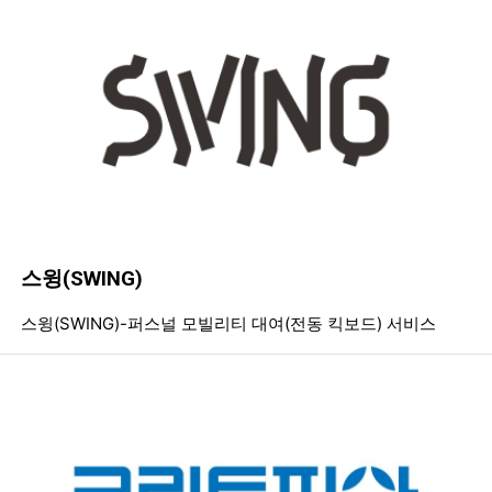
스윙(SWING)
등록일
조회
등
스윙(SWING)-퍼스널 모빌리티 대여(전동 킥보드) 서비스