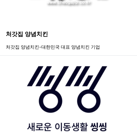
처갓집 양념치킨
등록일
조회
등
처갓집 양념치킨-대한민국 대표 양념치킨 기업