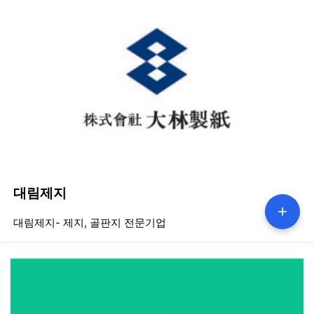
대림제지
+
등록일
조회
등
대림제지- 제지, 골판지 전문기업