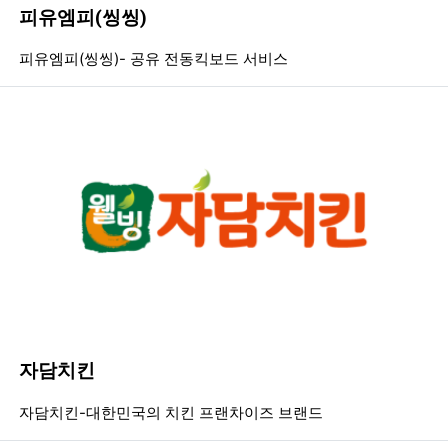
피유엠피(씽씽)
등록일
조회
등
피유엠피(씽씽)- 공유 전동킥보드 서비스
자담치킨
등록일
조회
등
자담치킨-대한민국의 치킨 프랜차이즈 브랜드