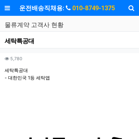
기
메뉴
운전배송직채용:
010-8749-1375
물류계약 고객사 현황
세탁특공대
작성자 정보
작성
작
컨텐츠 정보
조회
5,780
본문
세탁특공대
- 대한민국 1등 세탁앱