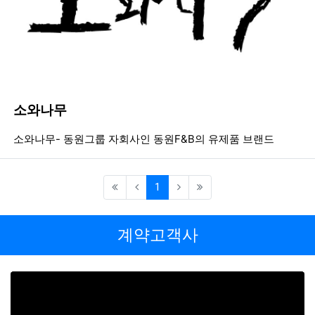
소와나무
등록일
조회
등
소와나무- 동원그룹 자회사인 동원F&B의 유제품 브랜드
(current)
1
계약고객사