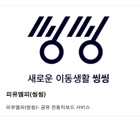
피유엠피(씽씽)
등록일
조회
등
피유엠피(씽씽)- 공유 전동킥보드 서비스