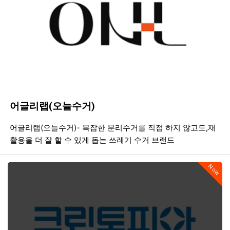
어글리랩(오늘수거)
등록일
조회
등
어글리랩(오늘수거)- 복잡한 분리수거를 직접 하지 않고도,재
활용을 더 잘 할 수 있게 돕는 쓰레기 수거 브랜드
Now