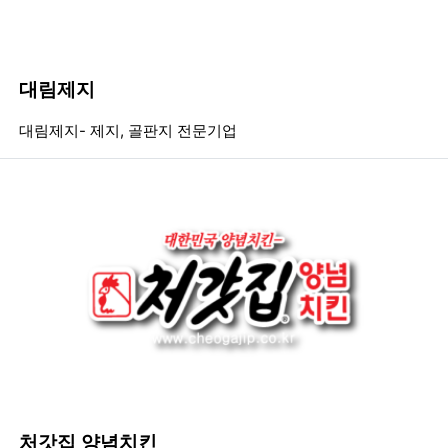
대림제지
등록일
조회
등
대림제지- 제지, 골판지 전문기업
처갓집 양념치킨