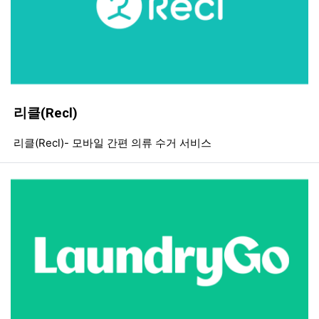
리클(Recl)
등록일
조회
등
리클(Recl)- 모바일 간편 의류 수거 서비스