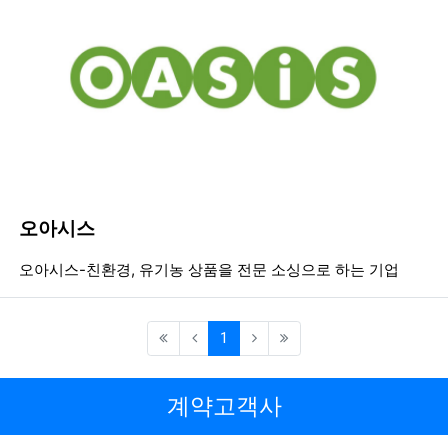
오아시스
등록일
조회
등
오아시스-친환경, 유기농 상품을 전문 소싱으로 하는 기업
(current)
1
계약고객사