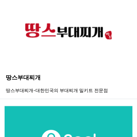
땅스부대찌개
등록일
조회
등
땅스부대찌개-대한민국의 부대찌개 밀키트 전문점