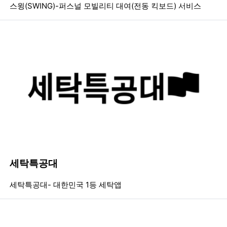
등록일
조회
등
스윙(SWING)-퍼스널 모빌리티 대여(전동 킥보드) 서비스
세탁특공대
등록일
조회
등
세탁특공대- 대한민국 1등 세탁앱