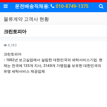
기
메뉴
운전배송직채용:
010-8749-1375
물류계약 고객사 현황
크린토피아
작성자 정보
작성
작
컨텐츠 정보
조회
6,183
본문
크린토피아
- 1992년 보고실업에서 설립한 대한민국의 세탁서비스기업. 현
재는 전국에 135개 지사, 3149개 가맹점을 보유한 대한민국의
유명 세탁서비스 제공업체