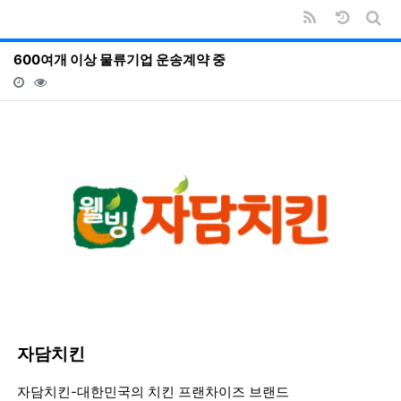
RSS
날짜순 
게시
600여개 이상 물류기업 운송계약 중
등록일
조회
등
자담치킨
등록일
조회
등
자담치킨-대한민국의 치킨 프랜차이즈 브랜드