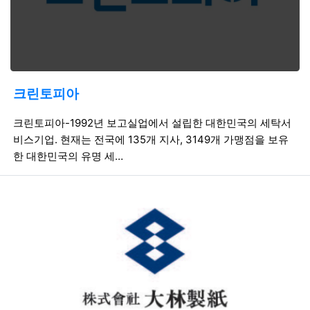
크린토피아
등록일
조회
등
크린토피아-1992년 보고실업에서 설립한 대한민국의 세탁서
비스기업. 현재는 전국에 135개 지사, 3149개 가맹점을 보유
한 대한민국의 유명 세…