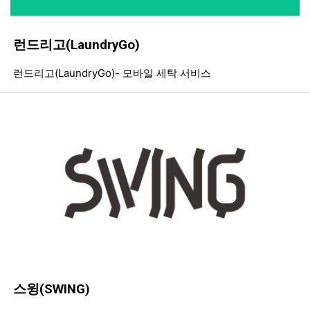
런드리고(LaundryGo)
등록일
조회
등
런드리고(LaundryGo)- 모바일 세탁 서비스
스윙(SWING)