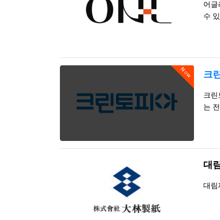
어글
수 
Now
크
등록
조회
크린
는 전
대
등록
조회
대림