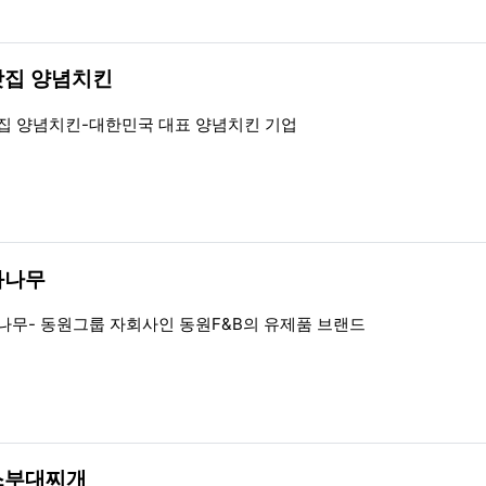
갓집 양념치킨
일
집 양념치킨-대한민국 대표 양념치킨 기업
와나무
일
나무- 동원그룹 자회사인 동원F&B의 유제품 브랜드
스부대찌개