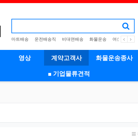
마트배송
운전배송직
비대면배송
화물운송
여성취업
영상
계약고객사
화물운송종사
■ 기업물류견적