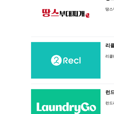
등록
조회
땅스
리클(
등록
조회
리클(
런드
등록
조회
런드리