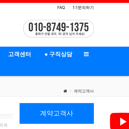
FAQ
1:1문의하기
새벽배송
중장년취업
고객센터
● 구직상담
계약고객사
계약고객사
작성일
목록