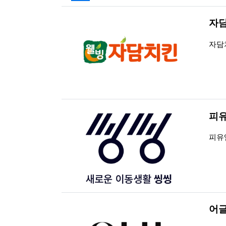
자
등록
조회
자담
피유
등록
조회
피유
어글
등록
조회