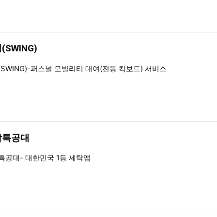
(SWING)
일
(SWING)-퍼스널 모빌리티 대여(전동 킥보드) 서비스
탁특공대
일
특공대- 대한민국 1등 세탁앱