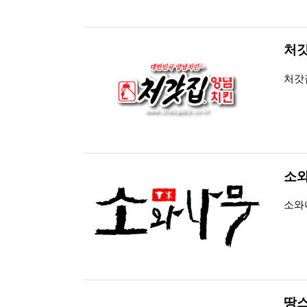
처
등록
조회
처갓
소
등록
조회
소와
땅