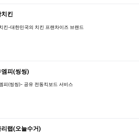
등록자
등록일
담치킨
일
치킨-대한민국의 치킨 프랜차이즈 브랜드
엠피(씽씽)
일
엠피(씽씽)- 공유 전동킥보드 서비스
리랩(오늘수거)
일