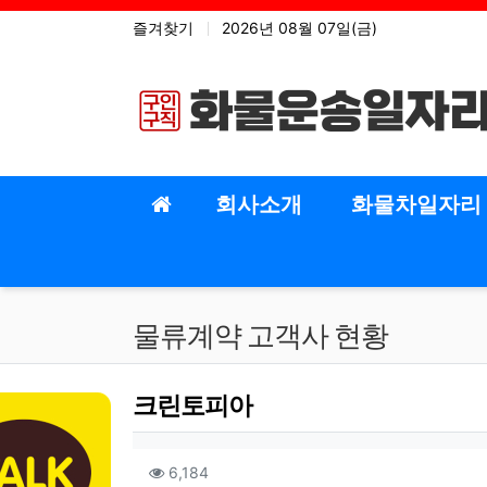
상단 네비
즐겨찾기
2026년 08월 07일(금)
메인 메뉴
회사소개
화물차일자리
물류계약 고객사 현황
크린토피아
작성자 정보
작성
컨텐츠 정보
조회
6,184