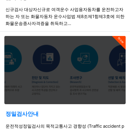
등록일
조회
등
신규검사 대상자신규로 여객운수 사업용자동차를 운전하고자
하는 자 또는 화물자동차 운수사업법 제8조제1항제3호에 의한
화물운송종사자격증을 취득하고…
Now
정밀검사안내
등록일
조회
등
운전적성정밀검사의 목적교통사고 경향성 (Traffic accident p