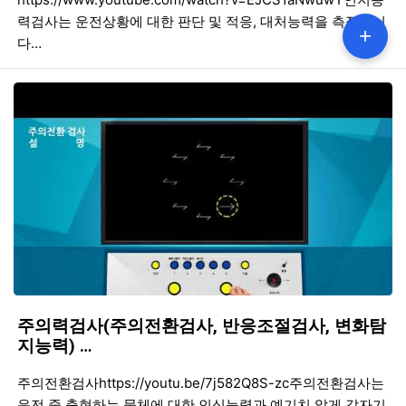
력검사는 운전상황에 대한 판단 및 적응, 대처능력을 측정합니
+
다…
주의력검사(주의전환검사, 반응조절검사, 변화탐
지능력) …
등록일
조회
등
주의전환검사https://youtu.be/7j582Q8S-zc주의전환검사는
운전 중 출현하는 물체에 대한 인식능력과 예기치 않게 갑자기