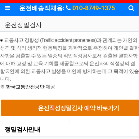
기
메뉴
운전배송직채용:
010-8749-1375
운전정밀검사
※
교통사고 경향성 (Traffic accident proneness)과 관계되는 개인의
성격 및 심리 생리적 행동특징을 과학적으로 측정하여 개인별 결함
사항을 검출할 수 있는 일종의 직업적성검사로서 검출된 결함사항
에 대해 교정 및 교육 기회를 제공함으로써 운전자의 적성상의 결
함요인에 의한 교통사고 발생을 미연에 방지하는데 그 목적이 있습
니다.
※
한국교통안전공단
제공
정밀검사안내