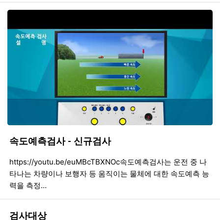
속도예측검사 - 신규검사
등록일
조회
등
https://youtu.be/euMBcTBXNOc속도예측검사는 운전 중 나
타나는 차량이나 보행자 등 움직이는 물체에 대한 속도예측 능
력을 측정…
검사대상