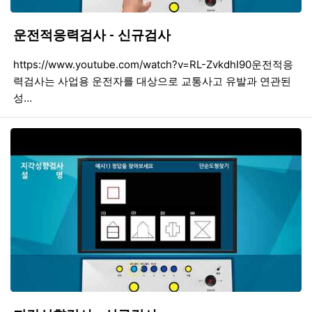
운전적응력검사 - 신규검사
등록일
조회
등
https://www.youtube.com/watch?v=RL-ZvkdhI90운전적응
력검사는 사업용 운전자를 대상으로 교통사고 유발과 연관된
성…