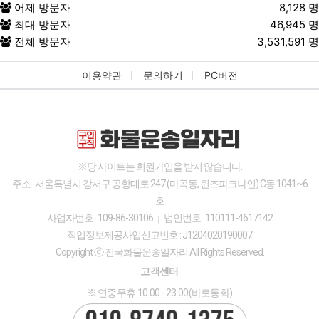
어제 방문자
8,128 명
최대 방문자
46,945 명
전체 방문자
3,531,591 명
이용약관
문의하기
PC버전
※당 사이트는 회원가입을 받지 않습니다.
주소 : 서울특별시 강서구 공항대로 247 (마곡동, 퀸즈파크나인) C동 1041~6
호
사업자번호 : 109-86-30106
법인번호 : 110111-4617142
직업정보제공사업신고번호 : J1204020190007
Copyright ⓒ 전국화물운송일자리 All Rights Reserved.
고객센터
※ 연중무휴 10:00 - 23:00(바로통화)