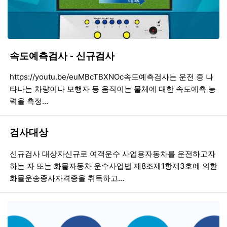
속도예측검사 - 신규검사
등록일
조회
등
https://youtu.be/euMBcTBXNOc속도예측검사는 운전 중 나
타나는 차량이나 보행자 등 움직이는 물체에 대한 속도예측 능
력을 측정…
검사대상
등록일
조회
등
신규검사 대상자신규로 여객운수 사업용자동차를 운전하고자
하는 자 또는 화물자동차 운수사업법 제8조제1항제3호에 의한
화물운송종사자격증을 취득하고…