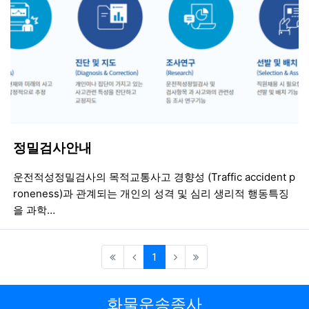
정밀검사안내
등록일
조회
등
운전적성정밀검사의 목적교통사고 경향성 (Traffic accident p
roneness)과 관계되는 개인의 성격 및 심리 생리적 행동특징
을 과학…
(current)
1
화물운송종사