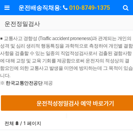
기
메뉴
운전배송직채용:
010-8749-1375
운전정밀검사
※
교통사고 경향성 (Traffic accident proneness)과 관계되는 개인의
성격 및 심리 생리적 행동특징을 과학적으로 측정하여 개인별 결함
사항을 검출할 수 있는 일종의 직업적성검사로서 검출된 결함사항
에 대해 교정 및 교육 기회를 제공함으로써 운전자의 적성상의 결
함요인에 의한 교통사고 발생을 미연에 방지하는데 그 목적이 있습
니다.
※
한국교통안전공단
제공
전체
8
/ 1 페이지