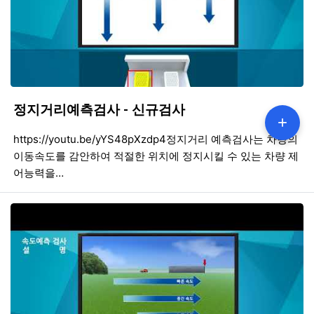
정지거리예측검사 - 신규검사
+
등록일
조회
등
https://youtu.be/yYS48pXzdp4정지거리 예측검사는 차량의
이동속도를 감안하여 적절한 위치에 정지시킬 수 있는 차량 제
어능력을…