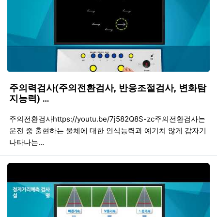
주의력검사(주의전환검사, 반응조절검사, 변화탐
지능력) …
등록일
조회
등
주의전환검사https://youtu.be/7j582Q8S-zc주의전환검사는
운전 중 출현하는 물체에 대한 인식능력과 예기치 않게 갑자기
나타나는…